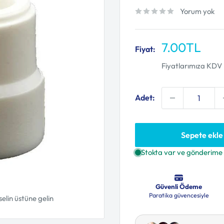
Yorum yok
İndirimli
7.00TL
Fiyat:
fiyat
Fiyatlarımıza KDV 
Adet:
Sepete ekle
selin üstüne gelin