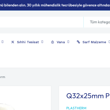
ü bilenden alın. 30 yıllık mühendislik tecrübesiyle güvence altında
Tüm katego
Sıhhi Tesisat
Vana
Sarf Malzeme
erm
Q32x25mm PP
PLASTHERM