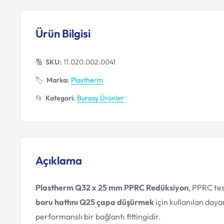
Ürün Bilgisi
🔢
SKU:
11.020.002.0041
🏷️
Marka:
Plastherm
📂
Kategori:
Bursay Ürünler
Açıklama
Plastherm Q32 x 25 mm PPRC Redüksiyon
, PPRC te
boru hattını Q25 çapa düşürmek
için kullanılan daya
performanslı bir bağlantı fittingidir.