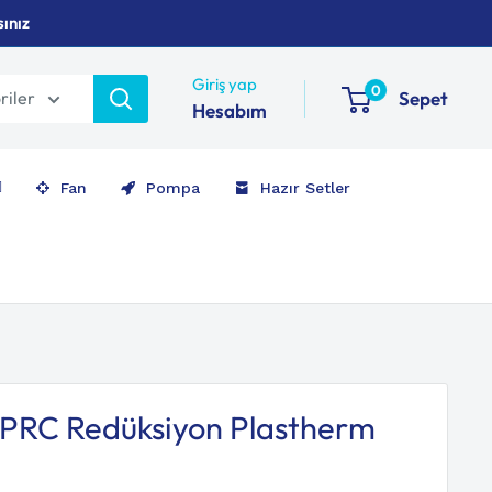
sınız
Giriş yap
0
riler
Sepet
Hesabım
Fan
Pompa
Hazır Setler
RC Redüksiyon Plastherm