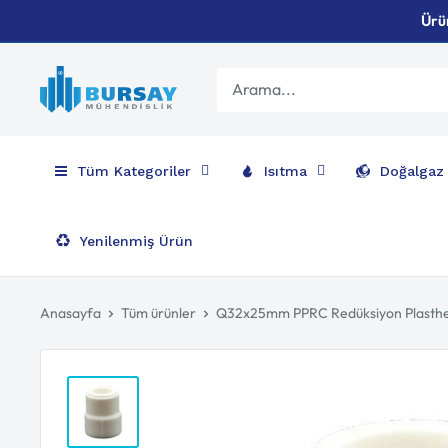
İçeriği
Ürün
geç
Bursay
Tüm Kategoriler
Isıtma
Doğalgaz
Yenilenmiş Ürün
Anasayfa
Tüm ürünler
Q32x25mm PPRC Redüksiyon Plasth