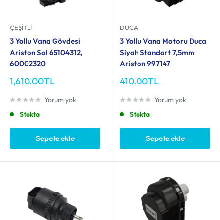
ÇEŞITLI
DUCA
3 Yollu Vana Gövdesi
3 Yollu Vana Motoru Duca
Ariston Sol 65104312,
Siyah Standart 7,5mm
60002320
Ariston 997147
İndirimli
İndirimli
1,610.00TL
410.00TL
fiyat
fiyat
Yorum yok
Yorum yok
Stokta
Stokta
Sepete ekle
Sepete ekle