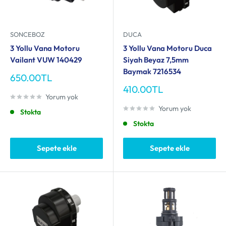
SONCEBOZ
DUCA
3 Yollu Vana Motoru
3 Yollu Vana Motoru Duca
Vailant VUW 140429
Siyah Beyaz 7,5mm
Baymak 7216534
İndirimli
650.00TL
fiyat
İndirimli
410.00TL
Yorum yok
fiyat
Yorum yok
Stokta
Stokta
Sepete ekle
Sepete ekle