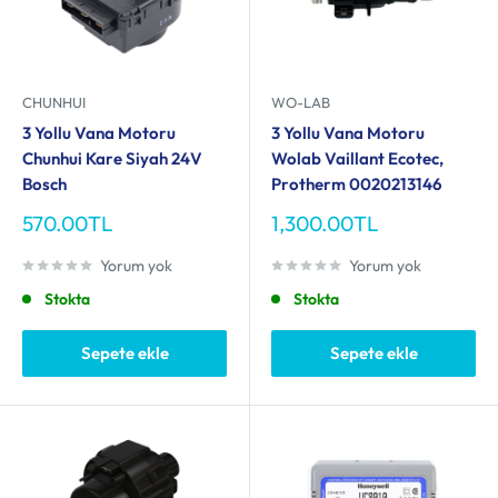
CHUNHUI
WO-LAB
3 Yollu Vana Motoru
3 Yollu Vana Motoru
Chunhui Kare Siyah 24V
Wolab Vaillant Ecotec,
Bosch
Protherm 0020213146
İndirimli
İndirimli
570.00TL
1,300.00TL
fiyat
fiyat
Yorum yok
Yorum yok
Stokta
Stokta
Sepete ekle
Sepete ekle