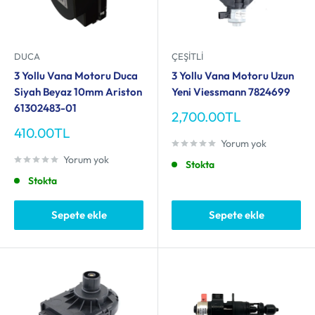
DUCA
ÇEŞITLI
3 Yollu Vana Motoru Duca
3 Yollu Vana Motoru Uzun
Siyah Beyaz 10mm Ariston
Yeni Viessmann 7824699
61302483-01
İndirimli
2,700.00TL
fiyat
İndirimli
410.00TL
fiyat
Yorum yok
Yorum yok
Stokta
Stokta
Sepete ekle
Sepete ekle