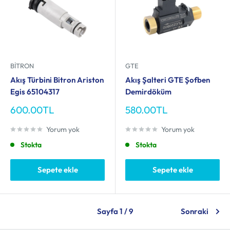
BITRON
GTE
Akış Türbini Bitron Ariston
Akış Şalteri GTE Şofben
Egis 65104317
Demirdöküm
İndirimli
İndirimli
600.00TL
580.00TL
fiyat
fiyat
Yorum yok
Yorum yok
Stokta
Stokta
Sepete ekle
Sepete ekle
Sayfa 1 / 9
Sonraki