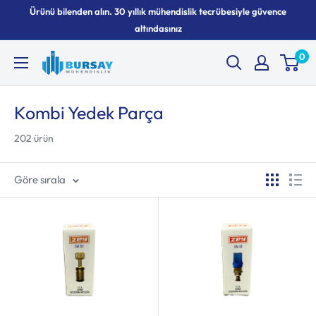
İçeriği
Ürünü bilenden alın. 30 yıllık mühendislik tecrübesiyle güvence
geç
altındasınız
0
Bursay
Kombi Yedek Parça
202 ürün
Göre sırala