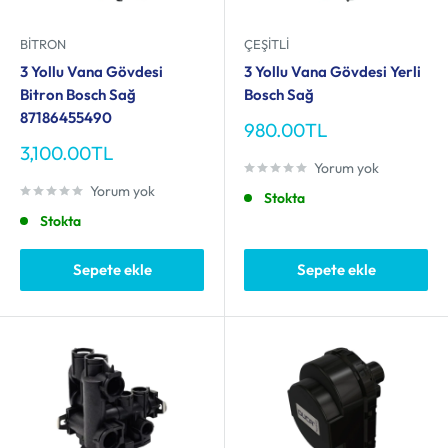
BITRON
ÇEŞITLI
3 Yollu Vana Gövdesi
3 Yollu Vana Gövdesi Yerli
Bitron Bosch Sağ
Bosch Sağ
87186455490
İndirimli
980.00TL
fiyat
İndirimli
3,100.00TL
fiyat
Yorum yok
Yorum yok
Stokta
Stokta
Sepete ekle
Sepete ekle