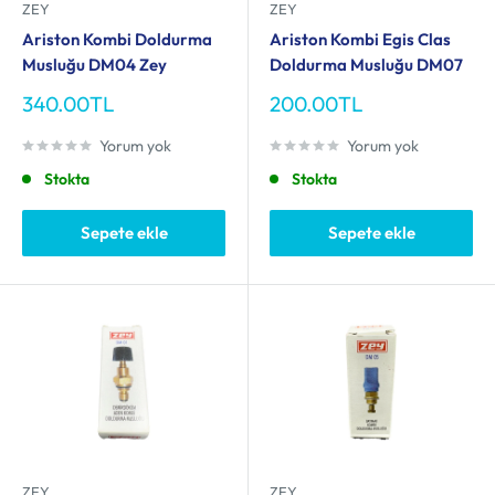
ZEY
ZEY
Ariston Kombi Doldurma
Ariston Kombi Egis Clas
Musluğu DM04 Zey
Doldurma Musluğu DM07
İndirimli
İndirimli
340.00TL
200.00TL
fiyat
fiyat
Yorum yok
Yorum yok
Stokta
Stokta
Sepete ekle
Sepete ekle
ZEY
ZEY