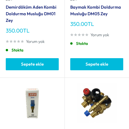
Demirdöküm Aden Kombi
Baymak Kombi Doldurma
Doldurma Musluğu DM01
Musluğu DM05 Zey
Zey
İndirimli
350.00TL
fiyat
İndirimli
350.00TL
fiyat
Yorum yok
Yorum yok
Stokta
Stokta
Sepete ekle
Sepete ekle