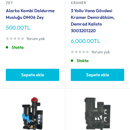
ZEY
KRAMER
Alarko Kombi Doldurma
3 Yollu Vana Gövdesi
Musluğu DM06 Zey
Kramer Demirdöküm,
Demrad Kalisto
İndirimli
500.00TL
3003201220
fiyat
Yorum yok
İndirimli
6,000.00TL
fiyat
Stokta
Yorum yok
Stokta
Sepete ekle
Sepete ekle