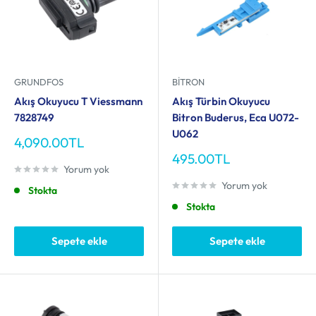
GRUNDFOS
BITRON
Akış Okuyucu T Viessmann
Akış Türbin Okuyucu
7828749
Bitron Buderus, Eca U072-
U062
İndirimli
4,090.00TL
fiyat
İndirimli
495.00TL
Yorum yok
fiyat
Yorum yok
Stokta
Stokta
Sepete ekle
Sepete ekle