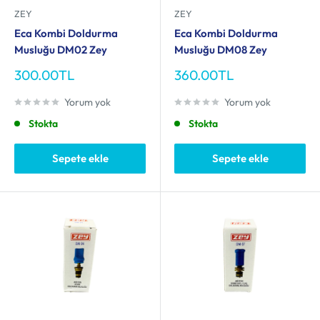
ZEY
ZEY
Eca Kombi Doldurma
Eca Kombi Doldurma
Musluğu DM02 Zey
Musluğu DM08 Zey
İndirimli
İndirimli
300.00TL
360.00TL
fiyat
fiyat
Yorum yok
Yorum yok
Stokta
Stokta
Sepete ekle
Sepete ekle