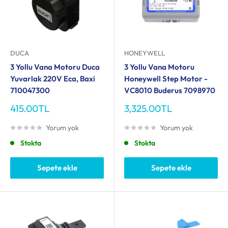
DUCA
HONEYWELL
3 Yollu Vana Motoru Duca
3 Yollu Vana Motoru
Yuvarlak 220V Eca, Baxi
Honeywell Step Motor -
710047300
VC8010 Buderus 7098970
İndirimli
İndirimli
415.00TL
3,325.00TL
fiyat
fiyat
Yorum yok
Yorum yok
Stokta
Stokta
Sepete ekle
Sepete ekle