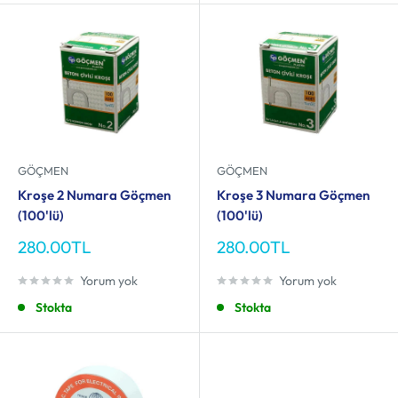
GÖÇMEN
GÖÇMEN
Kroşe 2 Numara Göçmen
Kroşe 3 Numara Göçmen
(100'lü)
(100'lü)
İndirimli
İndirimli
280.00TL
280.00TL
fiyat
fiyat
Yorum yok
Yorum yok
Stokta
Stokta