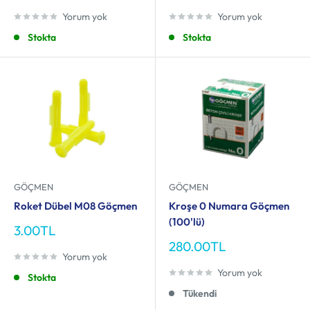
fiyat
fiyat
Yorum yok
Yorum yok
Stokta
Stokta
GÖÇMEN
GÖÇMEN
Roket Dübel M08 Göçmen
Kroşe 0 Numara Göçmen
(100'lü)
İndirimli
3.00TL
fiyat
İndirimli
280.00TL
Yorum yok
fiyat
Yorum yok
Stokta
Tükendi