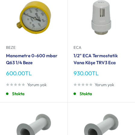
BEZE
ECA
Manometre 0-600 mbar
1/2" ECA Termostatik
Q63 1/4 Beze
Vana Köşe TRV3 Eca
İndirimli
İndirimli
600.00TL
930.00TL
fiyat
fiyat
Yorum yok
Yorum yok
Stokta
Stokta