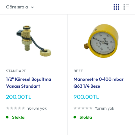
Göre sırala
STANDART
BEZE
1/2″ Küresel Boşaltma
Manometre 0-100 mbar
Vanası Standart
Q63 1/4 Beze
İndirimli
İndirimli
200.00TL
900.00TL
fiyat
fiyat
Yorum yok
Yorum yok
Stokta
Stokta