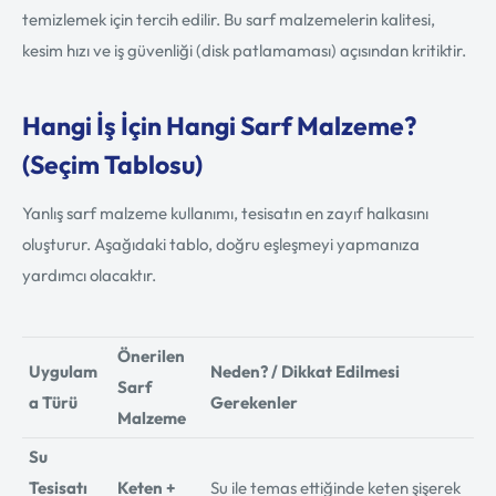
temizlemek için tercih edilir. Bu sarf malzemelerin kalitesi,
kesim hızı ve iş güvenliği (disk patlamaması) açısından kritiktir.
Hangi İş İçin Hangi Sarf Malzeme?
(Seçim Tablosu)
Yanlış sarf malzeme kullanımı, tesisatın en zayıf halkasını
oluşturur. Aşağıdaki tablo, doğru eşleşmeyi yapmanıza
yardımcı olacaktır.
Önerilen
Uygulam
Neden? / Dikkat Edilmesi
Sarf
a Türü
Gerekenler
Malzeme
Su
Tesisatı
Keten +
Su ile temas ettiğinde keten şişerek