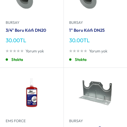
BURSAY
BURSAY
3/4" Boru Kılıfı DN20
1" Boru Kılıfı DN25
İndirimli
İndirimli
30.00TL
30.00TL
fiyat
fiyat
Yorum yok
Yorum yok
Stokta
Stokta
EMS FORCE
BURSAY