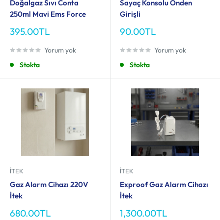
Doğalgaz Sıvı Conta
Sayaç Konsolu Önden
250ml Mavi Ems Force
Girişli
İndirimli
İndirimli
395.00TL
90.00TL
fiyat
fiyat
Yorum yok
Yorum yok
Stokta
Stokta
İTEK
İTEK
Gaz Alarm Cihazı 220V
Exproof Gaz Alarm Cihazı
İtek
İtek
İndirimli
İndirimli
680.00TL
1,300.00TL