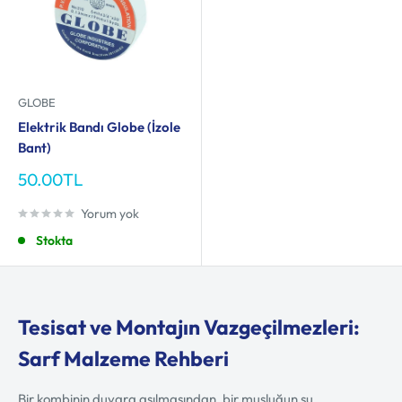
GLOBE
Elektrik Bandı Globe (İzole
Bant)
İndirimli
50.00TL
fiyat
Yorum yok
Stokta
Tesisat ve Montajın Vazgeçilmezleri:
Sarf Malzeme Rehberi
Bir kombinin duvara asılmasından, bir musluğun su