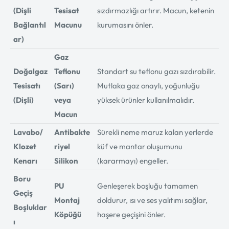
(Dişli
Tesisat
sızdırmazlığı artırır. Macun, ketenin
Bağlantıl
Macunu
kurumasını önler.
ar)
Gaz
Doğalgaz
Teflonu
Standart su teflonu gazı sızdırabilir.
Tesisatı
(Sarı)
Mutlaka gaz onaylı, yoğunluğu
(Dişli)
veya
yüksek ürünler kullanılmalıdır.
Macun
Lavabo/
Antibakte
Sürekli neme maruz kalan yerlerde
Klozet
riyel
küf ve mantar oluşumunu
Kenarı
Silikon
(kararmayı) engeller.
Boru
PU
Genleşerek boşluğu tamamen
Geçiş
Montaj
doldurur, ısı ve ses yalıtımı sağlar,
Boşluklar
Köpüğü
haşere geçişini önler.
ı