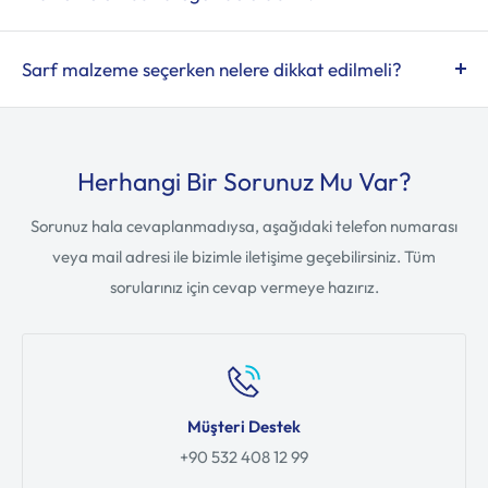
Conta, kelepçe, bağlantı elemaneleri için contalar, montaj
için gerekli küçük yedek malzemeler, sızdırmazlık
Sarf malzeme seçerken nelere dikkat edilmeli?
elemanları, bant-conta gibi tamamlayıcı parçalar; yani
İşin niteliğine göre — malzemenin kullanım amacı,
tesisat hattı kurulumu/onarımı sırasında harcanan
dayanımı, sistem basıncı/ısısı, bağlantı tipi ve uyumluluğu
malzemeler.
göz önünde bulundurulmalı. Ayrıca montaj kolaylığı,
Herhangi Bir Sorunuz Mu Var?
sızdırmazlık ve kalite önemli kriterlerdir.
Sorunuz hala cevaplanmadıysa, aşağıdaki telefon numarası
veya mail adresi ile bizimle iletişime geçebilirsiniz. Tüm
sorularınız için cevap vermeye hazırız.
Müşteri Destek
+90 532 408 12 99