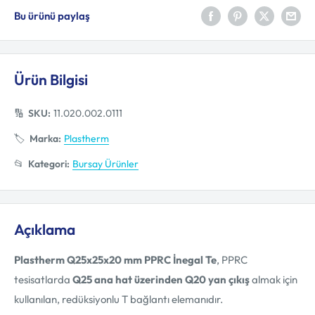
Bu ürünü paylaş
Ürün Bilgisi
🔢
SKU:
11.020.002.0111
🏷️
Marka:
Plastherm
📂
Kategori:
Bursay Ürünler
Açıklama
Plastherm Q25x25x20 mm PPRC İnegal Te
, PPRC
tesisatlarda
Q25 ana hat üzerinden Q20 yan çıkış
almak için
kullanılan, redüksiyonlu T bağlantı elemanıdır.