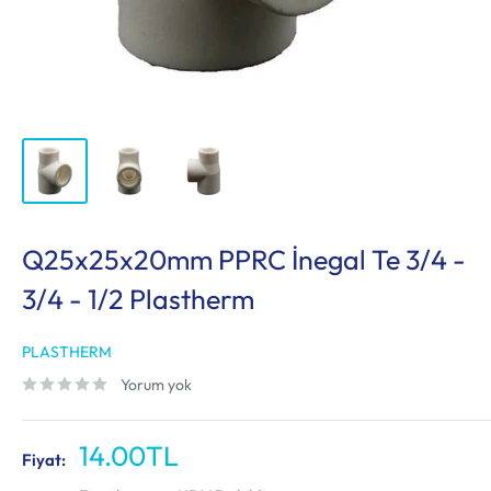
Q25x25x20mm PPRC İnegal Te 3/4 -
3/4 - 1/2 Plastherm
PLASTHERM
Yorum yok
İndirimli
14.00TL
Fiyat:
fiyat