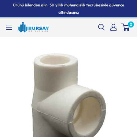
İçeriği
Ürünü bilenden alın. 30 yıllık mühendislik tecrübesiyle güvence
geç
altındasınız
0
Bursay