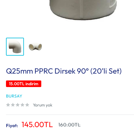
Q25mm PPRC Dirsek 90° (20’li Set)
15.00TL
indirim
BURSAY
Yorum yok
İndirimli
145.00TL
Normal
160.00TL
Fiyat:
fiyat
fiyat