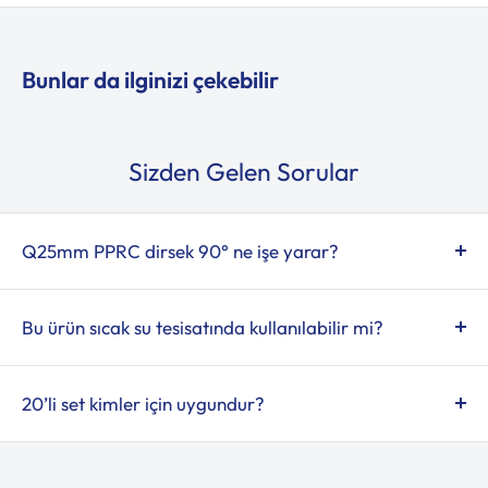
Bunlar da ilginizi çekebilir
Sizden Gelen Sorular
Q25mm PPRC dirsek 90° ne işe yarar?
PPRC boru tesisatlarında akış yönünü 90 derece
değiştirmek için kullanılır.
Bu ürün sıcak su tesisatında kullanılabilir mi?
Evet. PPRC malzeme sıcak ve soğuk su tesisatlarında
güvenle kullanılabilir.
20’li set kimler için uygundur?
Profesyonel tesisat ustaları ve çoklu montaj yapan
projeler için stok ve maliyet avantajı sunar.