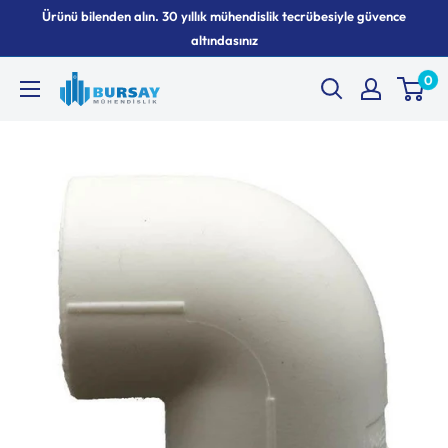
İçeriği
Ürünü bilenden alın. 30 yıllık mühendislik tecrübesiyle güvence
geç
altındasınız
0
Bursay