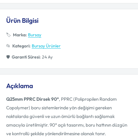
Ürün Bilgisi
🏷️
Marka:
Bursay
📂
Kategori:
Bursay Ürünler
🛡️
Garanti Süresi:
24 Ay
Açıklama
Q25mm PPRC Dirsek 90°
, PPRC (Polipropilen Random
Copolymer) boru sistemlerinde yön değişimi gereken
noktalarda güvenli ve uzun ömürlü bağlantı sağlamak
amacıyla üretilmiştir. 90° açılı tasarımı, boru hattının düzgün
ve kontrollü şekilde yönlendirilmesine olanak tanır.