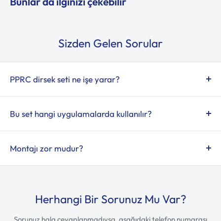
Bunlar da ilginizi çekebilir
Sizden Gelen Sorular
PPRC dirsek seti ne işe yarar?
PPRC dirsek seti, polipropilen boru hatlarında yön
değişimini sağlayarak tesisat sisteminde akış yönünün 90°
Bu set hangi uygulamalarda kullanılır?
gibi açılarda değiştirilmesini sağlar.
İçme suyu, ısıtma ve soğutma tesisatlarında PPRC boru
sistemlerinde yaygın olarak kullanılır.
Montajı zor mudur?
Uygulama yapılacak boru hattına uygun
kaynak/sertleştirme ekipmanıyla montajı yapılmalıdır;
yetkili personel tarafından yapılması önerilir.
Herhangi Bir Sorunuz Mu Var?
Sorunuz hala cevaplanmadıysa, aşağıdaki telefon numarası