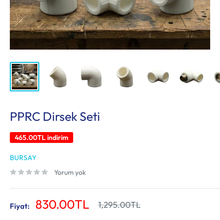
PPRC Dirsek Seti
465.00TL
indirim
BURSAY
Yorum yok
İndirimli
830.00TL
Normal
1,295.00TL
Fiyat:
fiyat
fiyat