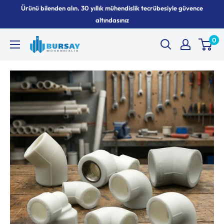
İçeriği
Ürünü bilenden alın. 30 yıllık mühendislik tecrübesiyle güvence
geç
altındasınız
0
Bursay