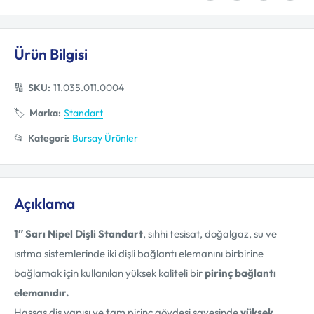
Ürün Bilgisi
🔢
SKU:
11.035.011.0004
🏷️
Marka:
Standart
📂
Kategori:
Bursay Ürünler
Açıklama
1″ Sarı Nipel Dişli Standart
, sıhhi tesisat, doğalgaz, su ve
ısıtma sistemlerinde iki dişli bağlantı elemanını birbirine
bağlamak için kullanılan yüksek kaliteli bir
pirinç bağlantı
elemanıdır.
Hassas diş yapısı ve tam pirinç gövdesi sayesinde
yüksek