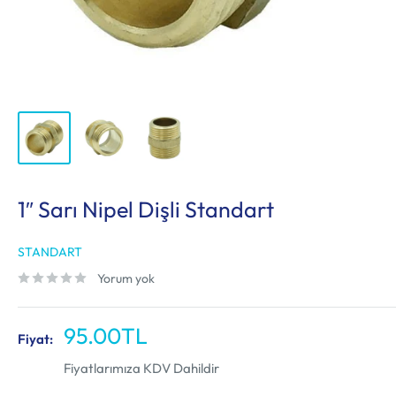
1″ Sarı Nipel Dişli Standart
STANDART
Yorum yok
İndirimli
95.00TL
Fiyat:
fiyat
Fiyatlarımıza KDV Dahildir