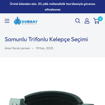
İçeriği
Ürünü bilenden alın. 30 yıllık mühendislik tecrübesiyle güvence
geç
altındasınız
0
Bursay
Somunlu Trifonlu Kelepçe Seçimi
ömer faruk yaman
19 Kas, 2025